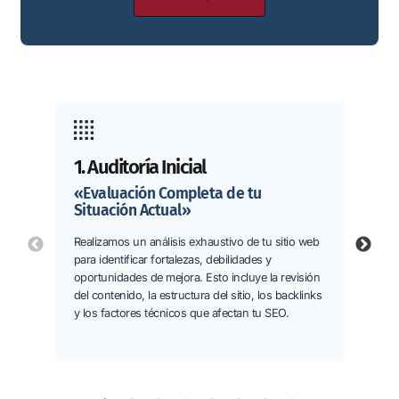
2. I
1. Auditoría Inicial
«Evaluación Completa de tu
«Id
Situación Actual»
Más
Realizamos un análisis exhaustivo de tu sitio web
PREVIOUS
NEXT
Anal
para identificar fortalezas, debilidades y
clie
oportunidades de mejora. Esto incluye la revisión
serv
del contenido, la estructura del sitio, los backlinks
iden
y los factores técnicos que afectan tu SEO.
búsq
visib