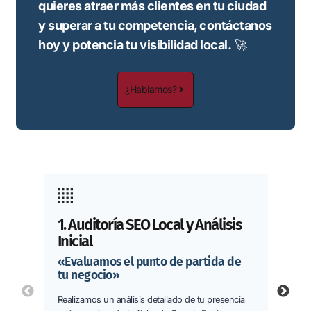
quieres atraer más clientes en tu ciudad
y superar a tu competencia, contáctanos
hoy y potencia tu visibilidad local.
🚀
¿Hablamos?
2. E
1. Auditoría SEO Local y Análisis
Inicial
«De
com
«Evaluamos el punto de partida de
tu negocio»
Anal
PREVIOUS
NEXT
Realizamos un análisis detallado de tu presencia
resul