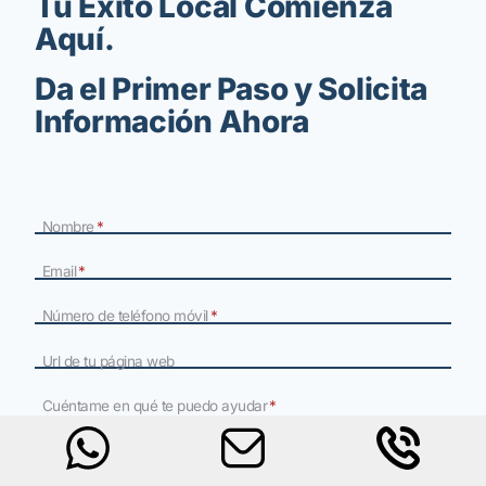
Tu Éxito Local Comienza
Aquí.
Da el Primer Paso y Solicita
Información Ahora
Nombre
*
Email
*
Número de teléfono móvil
*
Url de tu página web
Cuéntame en qué te puedo ayudar
*
Política de Privacidad
He leído y acepto la
*