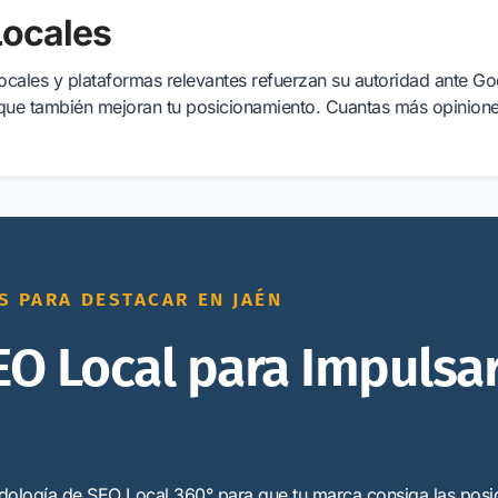
Locales
ocales y plataformas relevantes refuerzan su autoridad ante Go
o que también mejoran tu posicionamiento. Cuantas más opinion
S PARA DESTACAR EN JAÉN
EO Local para Impulsa
dología de SEO Local 360° para que tu marca consiga las pos