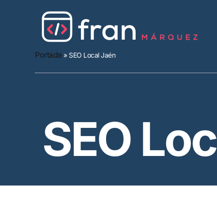
Portada
»
SEO Local Jaén
SEO Loc